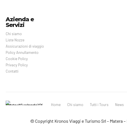
Azienda e
Servizi
Chi siamo
Liste Nozze
Assicurazioni di viaggio
Policy Annullamento
Cookie Policy
Privacy Policy
Contatti
Home
Chi siamo
Tutti i Tours
News
© Copyright Kronos Viaggi e Turismo Srl – Matera – P