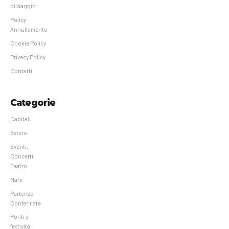
di viaggio
Policy
Annullamento
Cookie Policy
Privacy Policy
Contatti
Categorie
Capitali
Estero
Eventi,
Concerti,
Teatro
Mare
Partenze
Confermate
Ponti e
festività