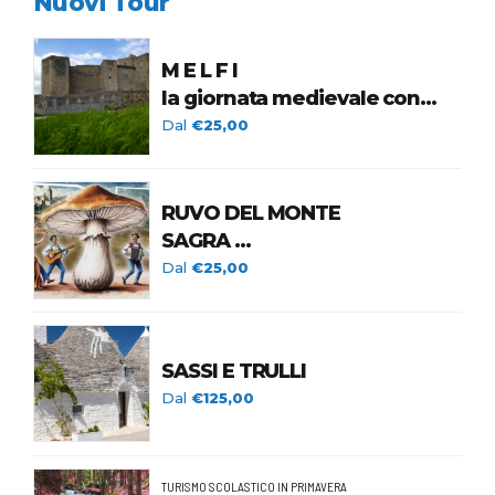
Nuovi Tour
M E L F I
la giornata medievale con
spettacolo di
Dal
€25,00
Falconeria e Corteo Storico
25 OTTOBRE 2026
RUVO DEL MONTE
SAGRA
DEL FUNGO CARDONCELLO
Dal
€25,00
15 NOVEMBRE 2026
SASSI E TRULLI
Dal
€125,00
TURISMO SCOLASTICO IN PRIMAVERA