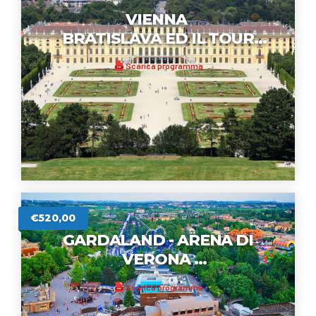
VIENNA
BRATISLAVA ED IL TOUR
DELL'AUSTRIA
Scarica programma
PDF
11/19 Agosto 2026
€520,00
GARDALAND - ARENA DI
VERONA
E
Scarica programma
PDF
TOUR DEL LAGO DI GARDA
26 - 30 Agosto 2026