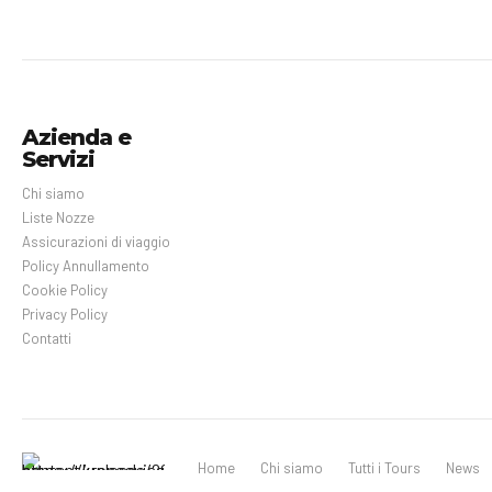
Azienda e
Servizi
Chi siamo
Liste Nozze
Assicurazioni di viaggio
Policy Annullamento
Cookie Policy
Privacy Policy
Contatti
Home
Chi siamo
Tutti i Tours
News