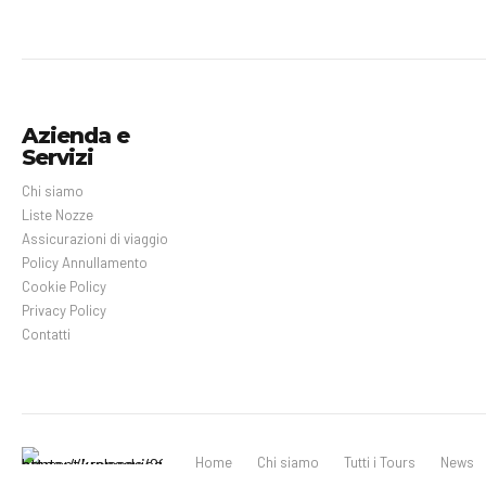
Azienda e
Servizi
Chi siamo
Liste Nozze
Assicurazioni di viaggio
Policy Annullamento
Cookie Policy
Privacy Policy
Contatti
Home
Chi siamo
Tutti i Tours
News