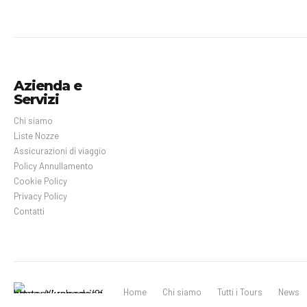
Azienda e
Servizi
Chi siamo
Liste Nozze
Assicurazioni di viaggio
Policy Annullamento
Cookie Policy
Privacy Policy
Contatti
Home
Chi siamo
Tutti i Tours
News