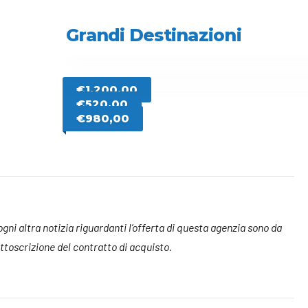
15 NOVEMBRE 2026
Grandi Destinazioni
€1.200,00
SPL
€520,00
2 
€980,00
 ogni altra notizia riguardanti l’offerta di questa agenzia sono da
toscrizione del contratto di acquisto.