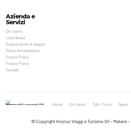
Azienda e
Servizi
Chi siamo
Liste Nozze
Assicurazioni di viaggio
Policy Annullamento
Cookie Policy
Privacy Policy
Contatti
Home
Chi siamo
Tutti i Tours
News
© Copyright Kronos Viaggi e Turismo Srl – Matera – P