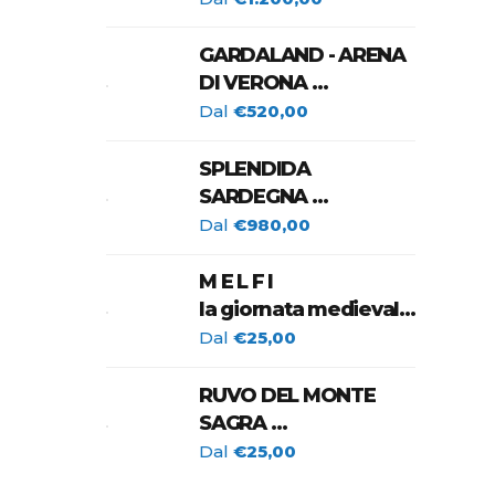
11/19 Agosto 2026
GARDALAND - ARENA
DI VERONA
E
Dal
€520,00
TOUR DEL LAGO DI
GARDA
SPLENDIDA
sioni.
26 - 30 Agosto 2026
SARDEGNA
ernet.
2 - 11 Settembre 2026
Dal
€980,00
M E L F I
la giornata medievale
re
con spettacolo di
Dal
€25,00
Falconeria e Corteo
Storico
RUVO DEL MONTE
25 OTTOBRE 2026
SAGRA
DEL FUNGO
Dal
€25,00
CARDONCELLO